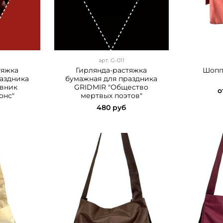
арт.
G-011
тяжка
Гирлянда-растяжка
Шоппе
аздника
бумажная для праздника
евник
GRIDMIR "Общество
о
онс"
мертвых поэтов"
480 руб