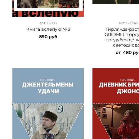
арт.
B-003
арт.
G-014S
Книга вслепую №3
Гирлянда-рас
GRIDMIR "Горд
890 руб
предубеждени
светодиод
от
480 ру