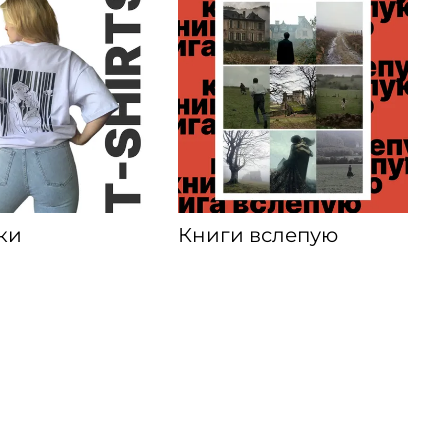
ки
Книги вслепую