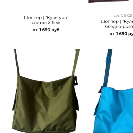
арт.
GB-021
Шоппер | "Культура"
Шоппер | "Кул
светлый беж
бледно-розо
от
1 690 руб
от
1 690 р