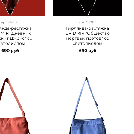
арт.
G-012S
арт.
G-011S
янда-растяжка
Гирлянда-растяжка
MIR "Дневник
GRIDMIR "Общество
жит Джонс" со
мертвых поэтов" со
ветодиодом
светодиодом
690 руб
690 руб