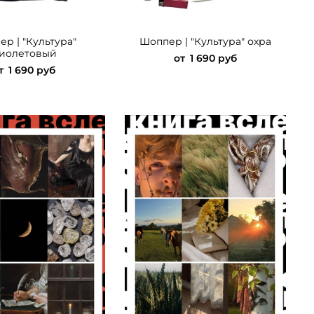
р | "Культура"
Шоппер | "Культура" охра
иолетовый
от
1 690 руб
т
1 690 руб