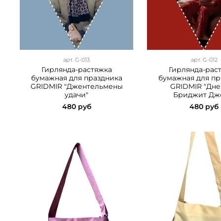
арт.
G-013
арт.
G-012
Гирлянда-растяжка
Гирлянда-рас
бумажная для праздника
бумажная для пр
GRIDMIR "Джентельмены
GRIDMIR "Дн
удачи"
Бриджит Дж
480 руб
480 руб