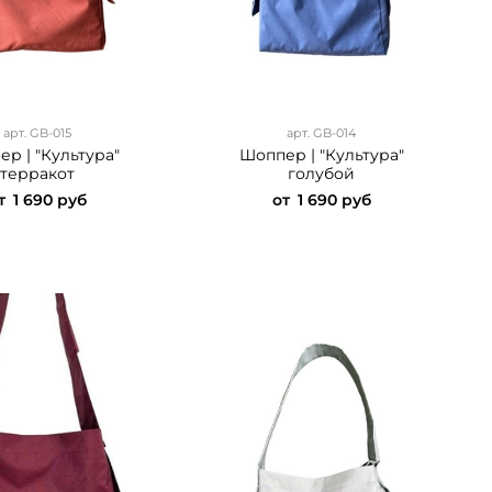
арт.
GB-015
арт.
GB-014
р | "Культура"
Шоппер | "Культура"
терракот
голубой
т
1 690 руб
от
1 690 руб