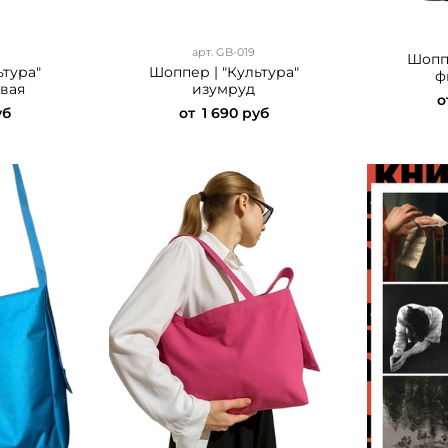
арт.
GB-019
Шоппе
ьтура"
Шоппер | "Культура"
ф
вая
изумруд
о
уб
от
1 690 руб