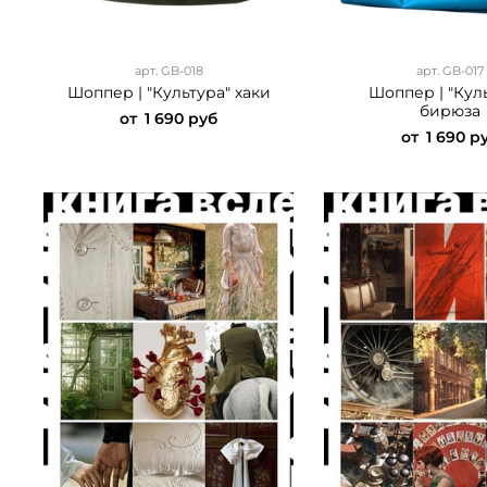
арт.
GB-018
арт.
GB-017
Шоппер | "Культура" хаки
Шоппер | "Кул
бирюза
от
1 690 руб
от
1 690 р