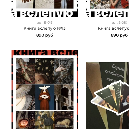
арт.
B-013
арт.
B-010
Книга вслепую №13
Книга вслепу
890 руб
890 руб