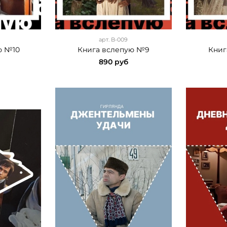
арт.
B-009
ю №10
Книга вслепую №9
Книг
890 руб