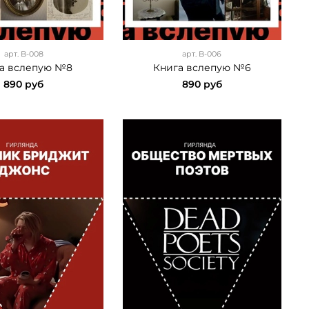
арт.
B-008
арт.
B-006
а вслепую №8
Книга вслепую №6
890 руб
890 руб