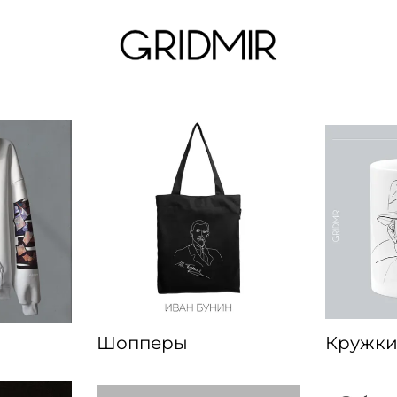
Шопперы
Кружк