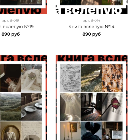
арт.
B-019
арт.
B-014
а вслепую №19
Книга вслепую №14
890 руб
890 руб