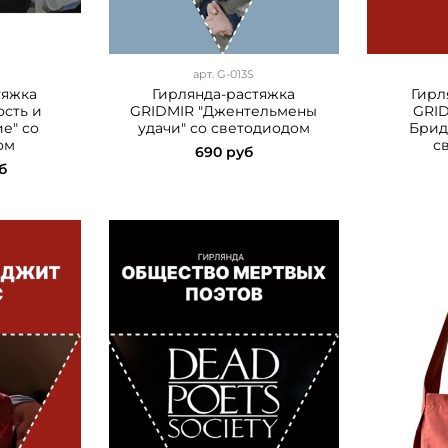
арт.
G-013S
тяжка
Гирлянда-растяжка
Гирл
ость и
GRIDMIR "Джентельмены
GRID
е" со
удачи" со светодиодом
Брид
ом
с
690 руб
б