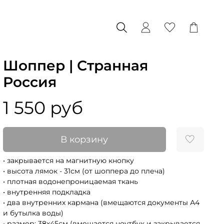
Шоппер | Странная
Россия
1 550 руб
В корзину
• закрывается на магнитную кнопку
• высота лямок - 31см (от шоппера до плеча)
• плотная водонепроницаемая ткань
• внутренняя подкладка
• два внутренних кармана (вмещаются документы А4
и бутылка воды)
• размер: 38х45см (вмещается ноутбук и закрывается