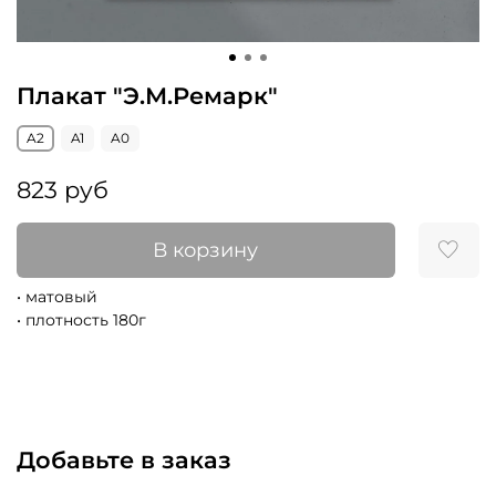
Плакат "Э.М.Ремарк"
A2
A1
A0
823 руб
В корзину
• матовый
• плотность 180г
Добавьте в заказ